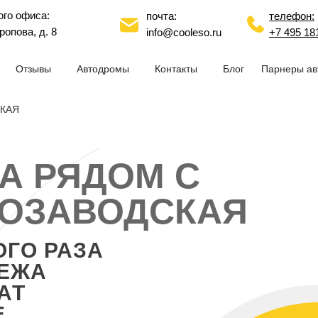
ого офиса:
почта:
телефон:
ропова, д. 8
info@cooleso.ru
+7 495 18
Отзывы
Автодромы
Контакты
Блог
Парнеры ав
КАЯ
А РЯДОМ С
ТОЗАВОДСКАЯ
ОГО РАЗА
ТЕЖА
АТ
Е