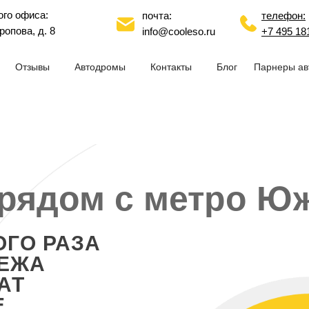
ого офиса:
почта:
телефон:
ропова, д. 8
info@cooleso.ru
+7 495 18
Отзывы
Автодромы
Контакты
Блог
Парнеры ав
рядом с метро Ю
ОГО РАЗА
ТЕЖА
АТ
Е