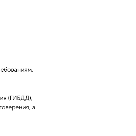
ребованиям,
ия (ГИБДД),
товерения, а
.