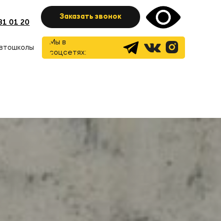
Заказать звонок
81 01 20
Мы в
втошколы
соцсетях: