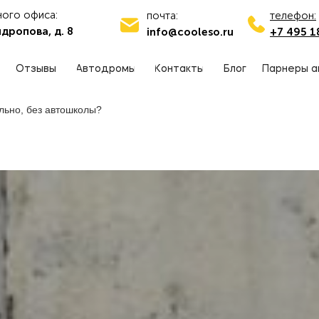
ного офиса:
почта:
телефон:
дропова, д. 8
info@cooleso.ru
+7 495 1
Отзывы
Автодромы
Контакты
Блог
Парнеры а
льно, без автошколы?