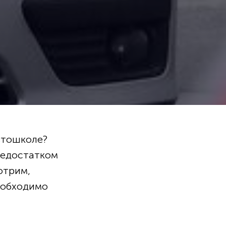
автошколе?
недостатком
отрим,
необходимо